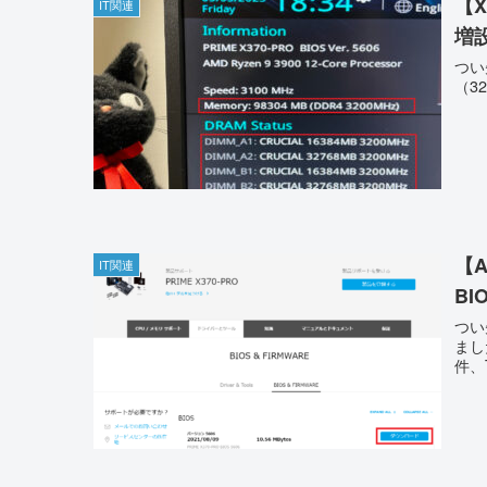
【X
IT関連
増
つい
（3
【A
IT関連
BI
つい
まし
件、