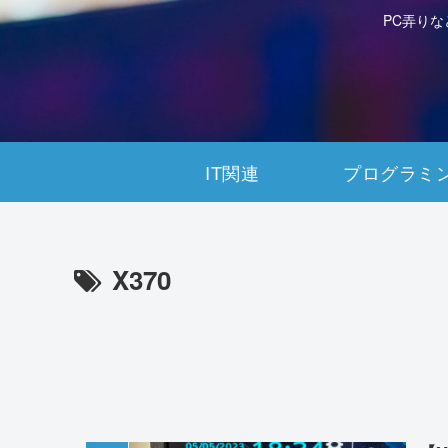
PC弄り
IT関連
プログラミ
X370