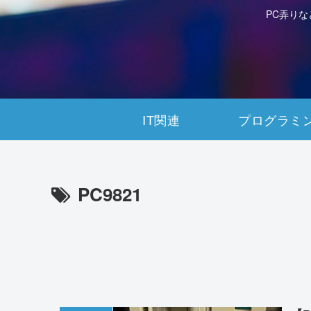
PC弄り
IT関連
プログラミ
PC9821