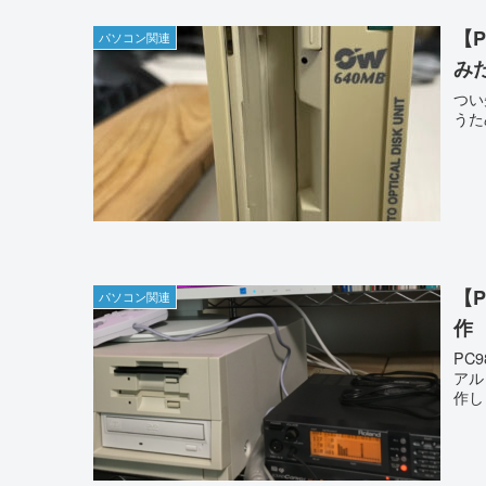
【
パソコン関連
み
つい
うた
【P
パソコン関連
作
PC
アル
作し