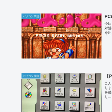
P
パソコン関連
今回
対処
を用
【P
パソコン関連
こん
りま
を纏
り...