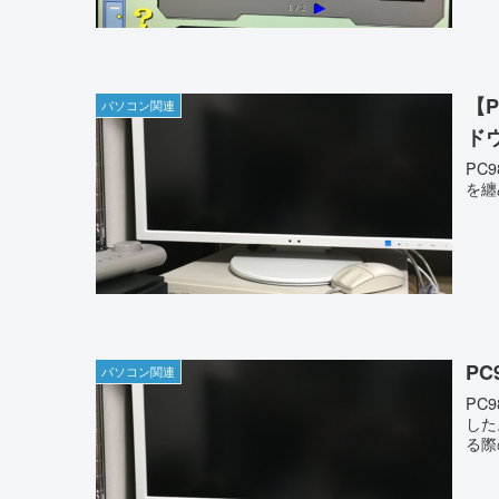
【P
パソコン関連
ド
PC
を纏
PC
パソコン関連
PC
した
る際