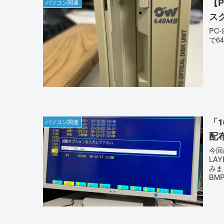
【P
パソコン関連
ス
PC
で6
「1
パソコン関連
配
今回
LA
みま
BM