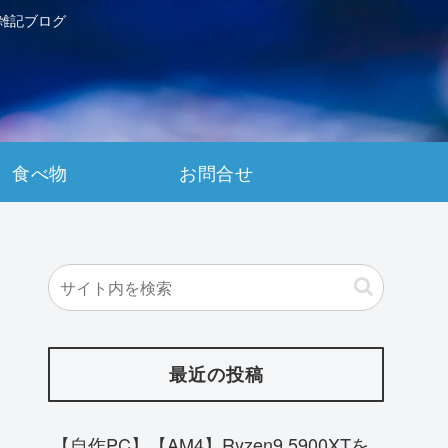
雑記ブログ
食べ物
お問合せ
最近の投稿
【自作PC】【AM4】Ryzen9 5900XTを