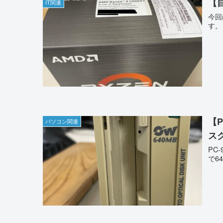
【自
IT関連
今回
す。
【P
パソコン関連
ス
PC
で6