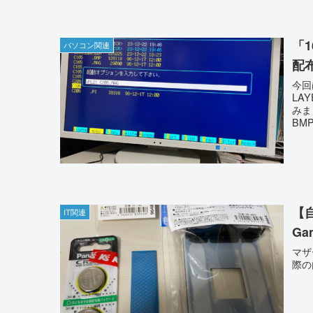
「1
パソコン関連
配
今回
LA
みま
BM
【
IT関連
Ga
マザ
際の