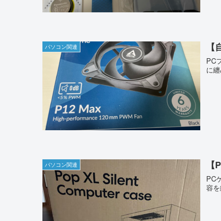
【
パソコン関連
PC
に纏
【P
パソコン関連
PC
容を