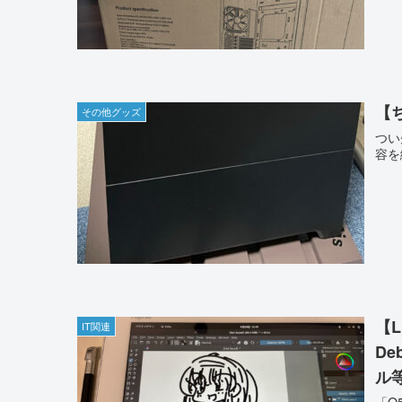
【
その他グッズ
つい
容を
【L
IT関連
D
ル
「Q