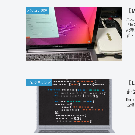
【
パソコン関連
こん
「M
の手
ず・・
【
プログラミング
ま
li
る場