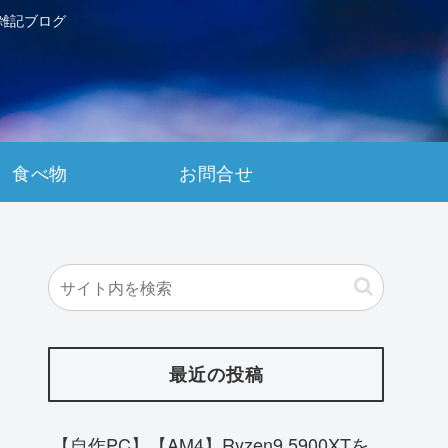
雑記ブログ
食べ物
お問合せ
最近の投稿
【自作PC】【AM4】Ryzen9 5900XTを