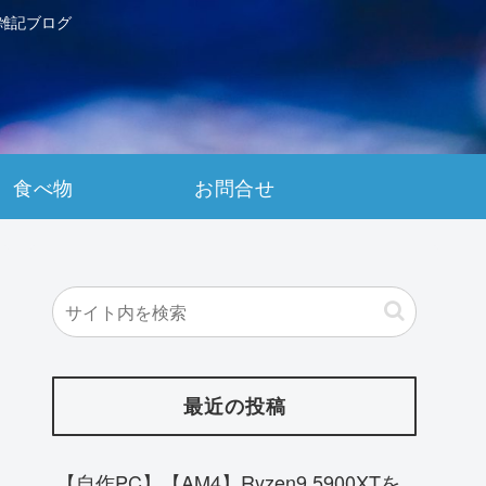
雑記ブログ
食べ物
お問合せ
最近の投稿
【自作PC】【AM4】Ryzen9 5900XTを