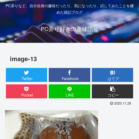
PC弄りなど、自分自身の趣味だったり、気になったり、試してみたことを纏
めた雑記ブログ
PC弄り好きの趣味語り
image-13
Twitter
Facebook
はてブ
Pocket
LINE
コピー
2020.11.28