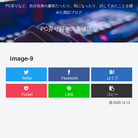
PC弄りなど、自分自身の趣味だったり、気になったり、試してみたことを纏
めた雑記ブログ
PC弄り好きの趣味語り
image-9
Twitter
Facebook
はてブ
Pocket
LINE
コピー
2020.12.13