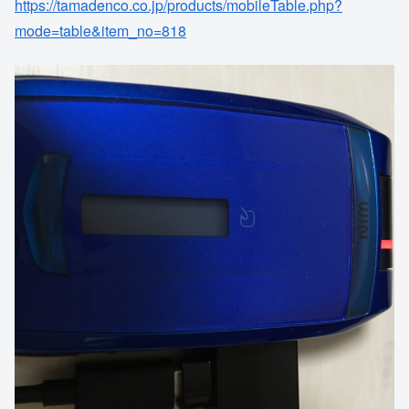
https://tamadenco.co.jp/products/mobileTable.php?
mode=table&item_no=818