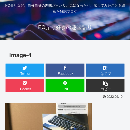
PC弄りなど、自分自身の趣味だったり、気になったり、試してみたことを纏
めた雑記ブログ
PC弄り好きの趣味語り
image-4
Twitter
Facebook
はてブ
Pocket
LINE
コピー
2022.09.10