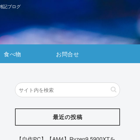
雑記ブログ
食べ物
お問合せ
最近の投稿
【自作PC】【AM4】Ryzen9 5900XTを