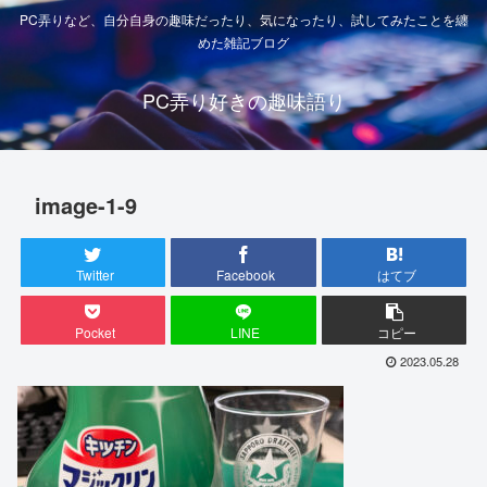
PC弄りなど、自分自身の趣味だったり、気になったり、試してみたことを纏
めた雑記ブログ
PC弄り好きの趣味語り
image-1-9
Twitter
Facebook
はてブ
Pocket
LINE
コピー
2023.05.28