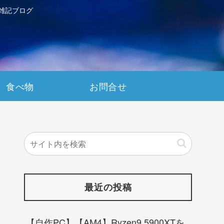
雑記ブログ
食べ物
お問合せ
最近の投稿
【自作PC】【AM4】Ryzen9 5900XTを