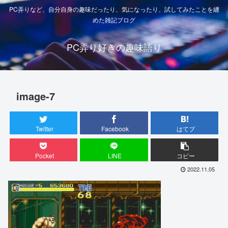
PC弄りなど、自分自身の趣味だったり、気になったり、試してみたことを纏
めた雑記ブログ
PC弄り好きの趣味語り
image-7
Twitter
Facebook
はてブ
Pocket
LINE
コピー
2022.11.05