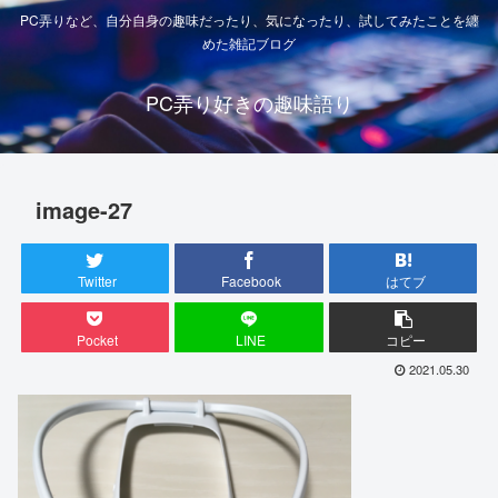
PC弄りなど、自分自身の趣味だったり、気になったり、試してみたことを纏
めた雑記ブログ
PC弄り好きの趣味語り
image-27
Twitter
Facebook
はてブ
Pocket
LINE
コピー
2021.05.30