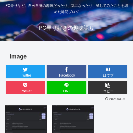
PC弄りなど、自分自身の趣味だったり、気になったり、試してみたことを纏
めた雑記ブログ
PC弄り好きの趣味語り
image
Twitter
Facebook
はてブ
Pocket
LINE
コピー
2026.03.07