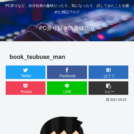
PC弄りなど、自分自身の趣味だったり、気になったり、試してみたことを纏
めた雑記ブログ
PC弄り好きの趣味語り
book_tsubuse_man
Twitter
Facebook
はてブ
Pocket
LINE
コピー
2021.09.23