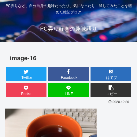
PC弄りなど、自分自身の趣味だったり、気になったり、試してみたことを纏
めた雑記ブログ
PC弄り好きの趣味語り
image-16
Twitter
Facebook
はてブ
Pocket
LINE
コピー
2020.12.26