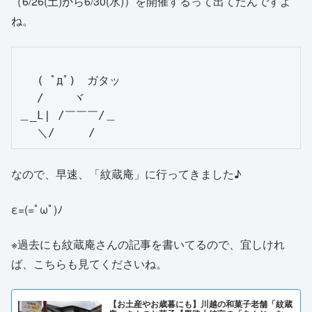
（6/26(土)から6/30(水)）を開催するって出てたんですよ
ね。
　 ( ﾟдﾟ)　ガタッ

　 /　　 ヾ

＿_L| /￣￣￣/＿

なので、早速、「紋蔵庵」に行ってきました♪
ε=(=ﾟωﾟ)ﾉ
※過去にも紋蔵庵さんの記事を書いてるので、宜しけれ
ば、こちらも見てくださいね。
【お土産やお歳暮にも】川越の和菓子老舗「紋蔵