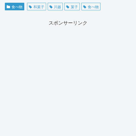
食べ物
和菓子
川越
菓子
食べ物
スポンサーリンク