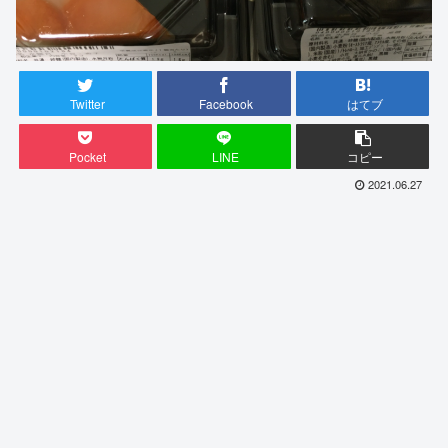
Twitter
Facebook
はてブ
Pocket
LINE
コピー
2021.06.27