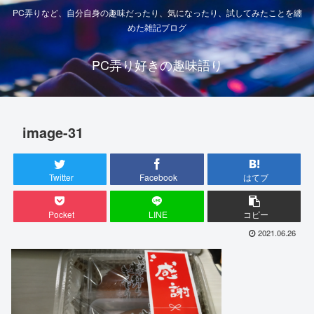
PC弄りなど、自分自身の趣味だったり、気になったり、試してみたことを纏
めた雑記ブログ
PC弄り好きの趣味語り
image-31
Twitter
Facebook
はてブ
Pocket
LINE
コピー
2021.06.26