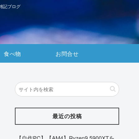
雑記ブログ
食べ物
お問合せ
最近の投稿
【自作PC】【AM4】Ryzen9 5900XTを