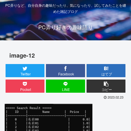
PC弄りなど、自分自身の趣味だったり、気になったり、試してみたことを纏
めた雑記ブログ
PC弄り好きの趣味語り
image-12
Twitter
Facebook
はてブ
Pocket
LINE
コピー
2023.02.23