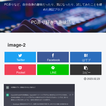
PC弄りなど、自分自身の趣味だったり、気になったり、試してみたことを纏
めた雑記ブログ
PC弄り好きの趣味語り
image-2
Twitter
Facebook
はてブ
Pocket
LINE
コピー
2023.02.23