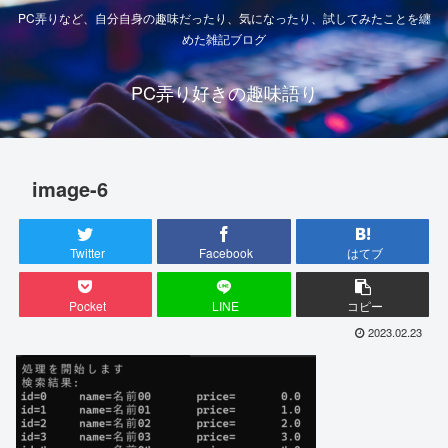
PC弄りなど、自分自身の趣味だったり、気になったり、試してみたことを纏
めた雑記ブログ
PC弄り好きの趣味語り
image-6
Twitter
Facebook
はてブ
Pocket
LINE
コピー
2023.02.23