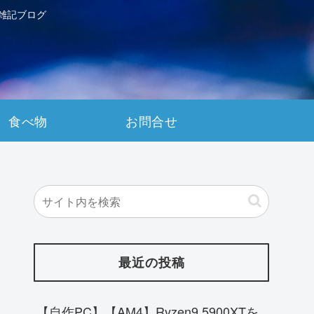
雑記ブログ
食べ物
お問合せ
最近の投稿
【自作PC】【AM4】Ryzen9 5900XTを