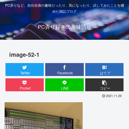
PC弄りなど、自分自身の趣味だったり、気になったり、試してみたことを纏
めた雑記ブログ
PC弄り好きの趣味語り
image-52-1
Twitter
Facebook
はてブ
Pocket
LINE
コピー
2021.11.29