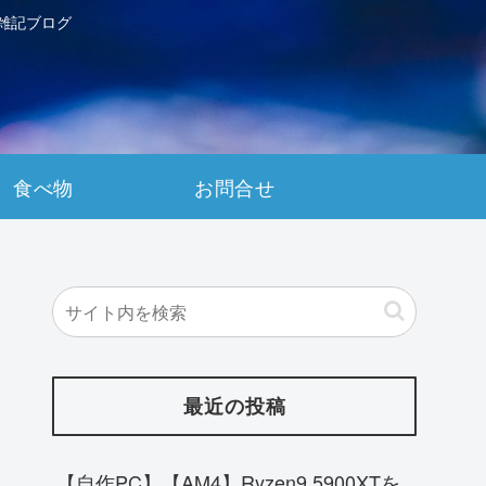
雑記ブログ
食べ物
お問合せ
最近の投稿
【自作PC】【AM4】Ryzen9 5900XTを