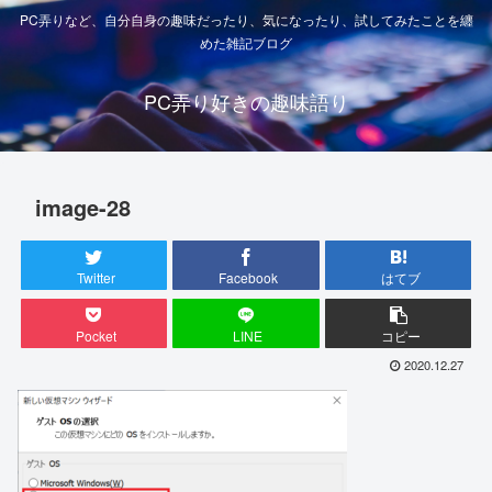
PC弄りなど、自分自身の趣味だったり、気になったり、試してみたことを纏
めた雑記ブログ
PC弄り好きの趣味語り
image-28
Twitter
Facebook
はてブ
Pocket
LINE
コピー
2020.12.27