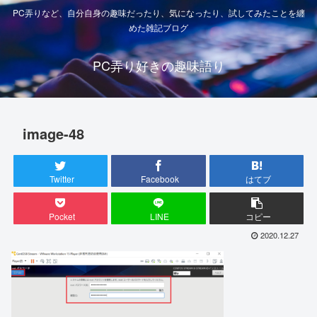
PC弄りなど、自分自身の趣味だったり、気になったり、試してみたことを纏
めた雑記ブログ
PC弄り好きの趣味語り
image-48
Twitter
Facebook
はてブ
Pocket
LINE
コピー
2020.12.27