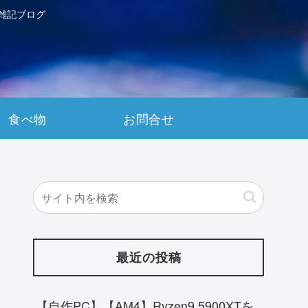
雑記ブログ
食べ物
お問合せ
最近の投稿
【自作PC】【AM4】Ryzen9 5900XTを