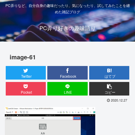
PC弄りなど、自分自身の趣味だったり、気になったり、試してみたことを纏
めた雑記ブログ
PC弄り好きの趣味語り
image-61
Twitter
Facebook
はてブ
Pocket
LINE
コピー
2020.12.27