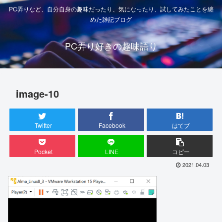
PC弄りなど、自分自身の趣味だったり、気になったり、試してみたことを纏
めた雑記ブログ
PC弄り好きの趣味語り
image-10
Twitter
Facebook
はてブ
Pocket
LINE
コピー
2021.04.03