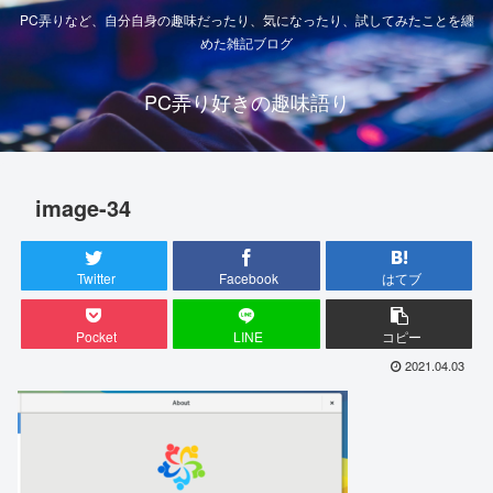
PC弄りなど、自分自身の趣味だったり、気になったり、試してみたことを纏
めた雑記ブログ
PC弄り好きの趣味語り
image-34
Twitter
Facebook
はてブ
Pocket
LINE
コピー
2021.04.03