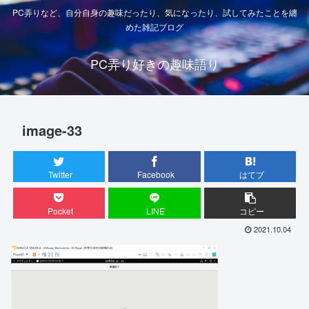
PC弄りなど、自分自身の趣味だったり、気になったり、試してみたことを纏
めた雑記ブログ
PC弄り好きの趣味語り
image-33
Twitter
Facebook
はてブ
Pocket
LINE
コピー
2021.10.04