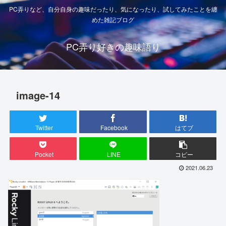
PC弄りなど、自分自身の趣味だったり、気になったり、試してみたことを纏
めた雑記ブログ
PC弄り好きの趣味語り
image-14
Twitter
Facebook
はてブ
Pocket
LINE
コピー
2021.06.23