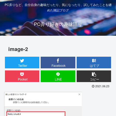
PC弄りなど、自分自身の趣味だったり、気になったり、試してみたことを纏
めた雑記ブログ
PC弄り好きの趣味語り
image-2
Twitter
Facebook
はてブ
Pocket
LINE
コピー
2021.06.23