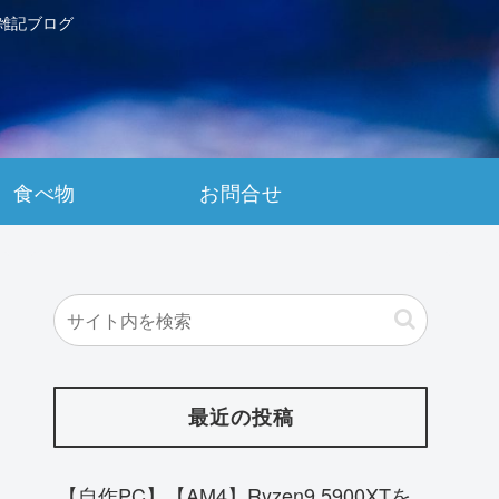
雑記ブログ
食べ物
お問合せ
最近の投稿
【自作PC】【AM4】Ryzen9 5900XTを