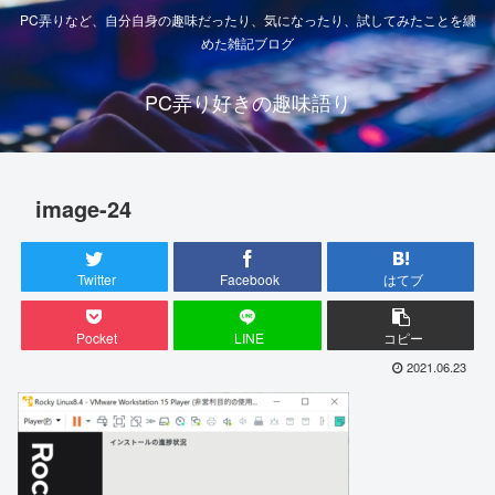
PC弄りなど、自分自身の趣味だったり、気になったり、試してみたことを纏
めた雑記ブログ
PC弄り好きの趣味語り
image-24
Twitter
Facebook
はてブ
Pocket
LINE
コピー
2021.06.23