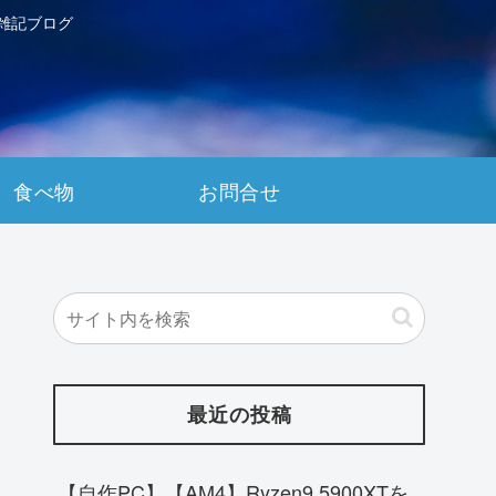
雑記ブログ
食べ物
お問合せ
最近の投稿
【自作PC】【AM4】Ryzen9 5900XTを