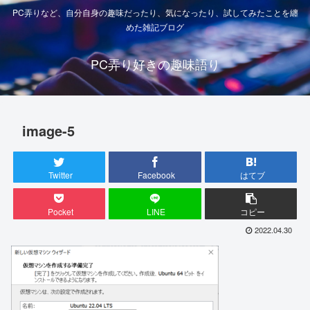
PC弄りなど、自分自身の趣味だったり、気になったり、試してみたことを纏
めた雑記ブログ
PC弄り好きの趣味語り
image-5
Twitter
Facebook
はてブ
Pocket
LINE
コピー
2022.04.30