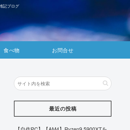
雑記ブログ
食べ物
お問合せ
最近の投稿
【自作PC】【AM4】Ryzen9 5900XTを