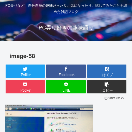
PC弄りなど、自分自身の趣味だったり、気になったり、試してみたことを纏
めた雑記ブログ
PC弄り好きの趣味語り
image-58
Twitter
Facebook
はてブ
Pocket
LINE
コピー
2021.02.27