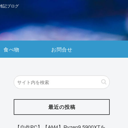
雑記ブログ
食べ物
お問合せ
最近の投稿
【自作PC】【AM4】Ryzen9 5900XTを