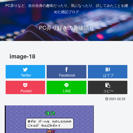
PC弄りなど、自分自身の趣味だったり、気になったり、試してみたことを纏
めた雑記ブログ
PC弄り好きの趣味語り
image-18
Twitter
Facebook
はてブ
Pocket
LINE
コピー
2021.02.23