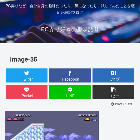
PC弄りなど、自分自身の趣味だったり、気になったり、試してみたことを纏
めた雑記ブログ
PC弄り好きの趣味語り
image-35
Twitter
Facebook
はてブ
Pocket
LINE
コピー
2021.02.23