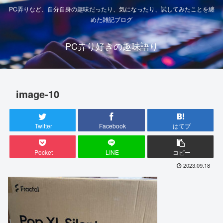
PC弄りなど、自分自身の趣味だったり、気になったり、試してみたことを纏
めた雑記ブログ
PC弄り好きの趣味語り
image-10
Twitter
Facebook
はてブ
Pocket
LINE
コピー
2023.09.18