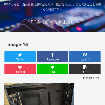
PC弄りなど、自分自身の趣味だったり、気になったり、試してみたことを纏
めた雑記ブログ
PC弄り好きの趣味語り
image-15
Twitter
Facebook
はてブ
Pocket
LINE
コピー
2023.09.19