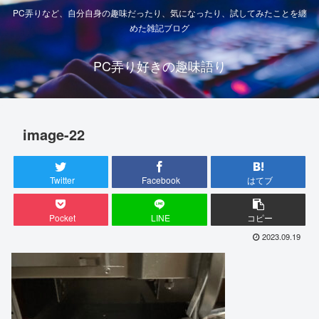
PC弄りなど、自分自身の趣味だったり、気になったり、試してみたことを纏
めた雑記ブログ
PC弄り好きの趣味語り
image-22
Twitter
Facebook
はてブ
Pocket
LINE
コピー
2023.09.19