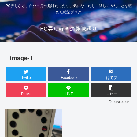
PC弄りなど、自分自身の趣味だったり、気になったり、試してみたことを纏
めた雑記ブログ
PC弄り好きの趣味語り
image-1
Twitter
Facebook
はてブ
Pocket
LINE
コピー
2023.05.02