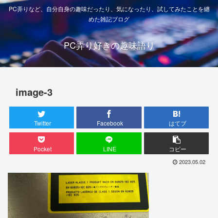
PC弄りなど、自分自身の趣味だったり、気になったり、試してみたことを纏
めた雑記ブログ
PC弄り好きの趣味語り
image-3
Twitter
Facebook
はてブ
Pocket
LINE
コピー
2023.05.02